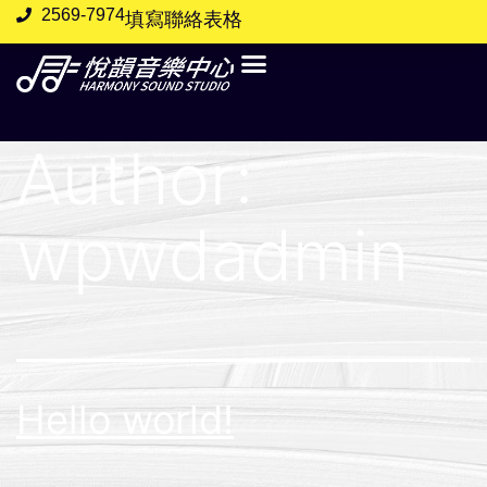
2569-7974
填寫聯絡表格
Author:
wpwdadmin
Hello world!